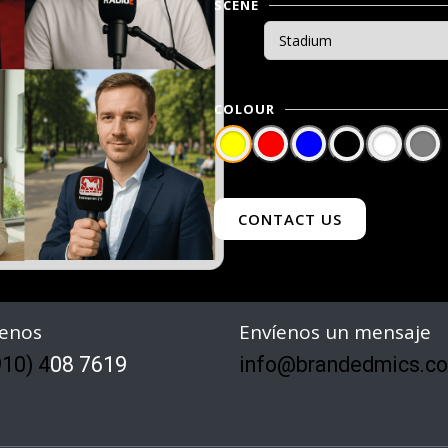
SCENE
COLOUR
CONTACT US
enos
Envíenos un mensaje
10) 4
08 7619
info@brandedmics.c