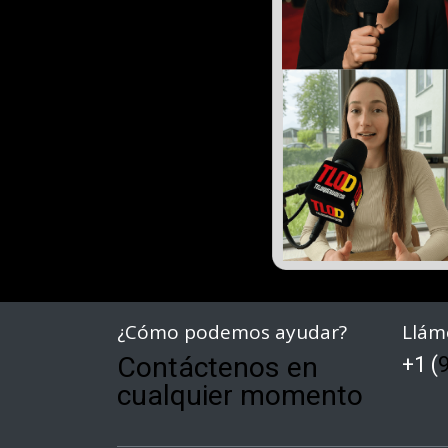
¿Cómo podemos ayudar?
Llám
Contáctenos en
+1 (
9
cualquier momento