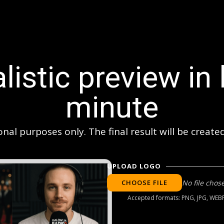
listic preview in 
minute
onal purposes only. The final result will be creat
UPLOAD LOGO
CHOOSE FILE
No file chos
Accepted formats: PNG, JPG, WEBP