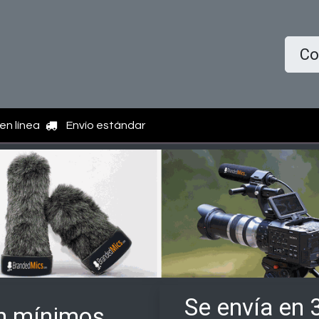
icio
Tienda
Quiénes somos
Información
Co
en línea
Envío estándar
Se envía en 
n mínimos