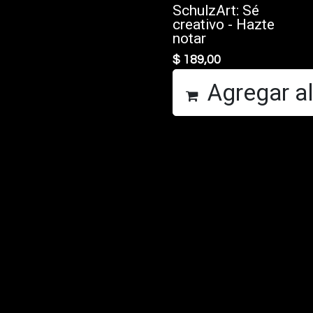
SchulzArt: Sé
creativo - Hazte
notar
$
189,00
Agregar al