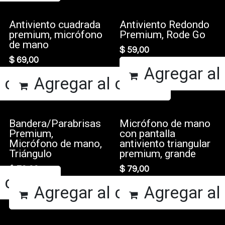
Antiviento cuadrada
Antiviento Redondo
premium, micrófono
Premium, Rode Go
de mano
$
59,00
$
69,00
Agregar al 
 carrito
Agregar al carrito
Bandera/Parabrisas
Micrófono de mano
Premium,
con pantalla
Micrófono de mano,
antiviento triangular
Triángulo
premium, grande
$
79,00
$
79,00
 carrito
Agregar al carrito
Agregar al 